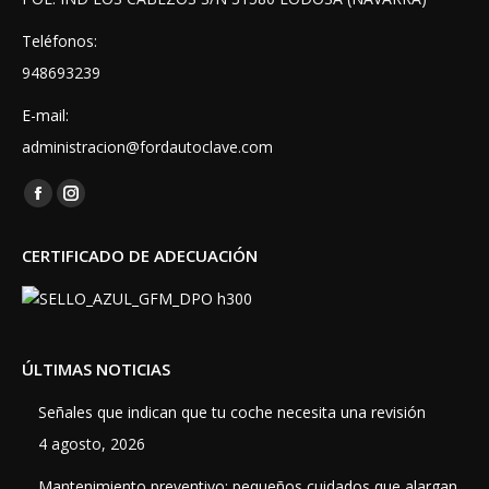
Teléfonos:
948693239
E-mail:
administracion@fordautoclave.com
Encuéntranos en:
Facebook
Instagram
page
page
CERTIFICADO DE ADECUACIÓN
opens
opens
in
in
new
new
window
window
ÚLTIMAS NOTICIAS
Señales que indican que tu coche necesita una revisión
4 agosto, 2026
Mantenimiento preventivo: pequeños cuidados que alargan