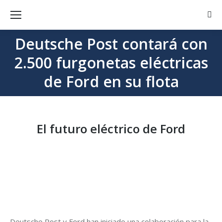
Busc
Deutsche Post contará con
2.500 furgonetas eléctricas
Estás aquí:
de Ford en su flota
El futuro eléctrico de Ford
Deutsche Post y Ford han iniciado una colaboración para la