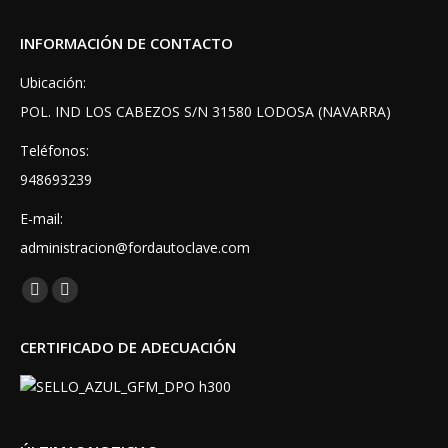
INFORMACIÓN DE CONTACTO
Ubicación:
POL. IND LOS CABEZOS S/N 31580 LODOSA (NAVARRA)
Teléfonos:
948693239
E-mail:
administracion@fordautoclave.com
Encuéntranos en:
Facebook
Instagram
page
page
CERTIFICADO DE ADECUACIÓN
opens
opens
in
in
new
new
window
window