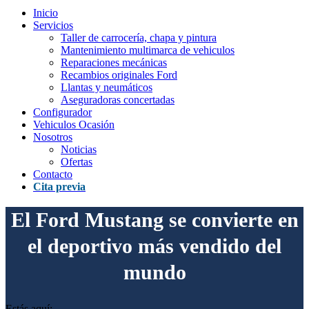
Inicio
Servicios
Taller de carrocería, chapa y pintura
Mantenimiento multimarca de vehiculos
Reparaciones mecánicas
Recambios originales Ford
Llantas y neumáticos
Aseguradoras concertadas
Configurador
Vehiculos Ocasión
Nosotros
Noticias
Ofertas
Contacto
Cita previa
El Ford Mustang se convierte en
el deportivo más vendido del
mundo
Estás aquí: