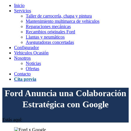
Inicio
Servicios
Taller de carrocería, chapa y pintura
Mantenimiento multimarca de vehiculos
Reparaciones mecánicas
Recambios originales Ford
Llantas y neumáticos
Aseguradoras concertadas
Configurador
Vehiculos Ocasión
Nosotros
Noticias
Ofertas
Contacto
Cita previa
Ford Anuncia una Colaboración
Estratégica con Google
Estás aquí: