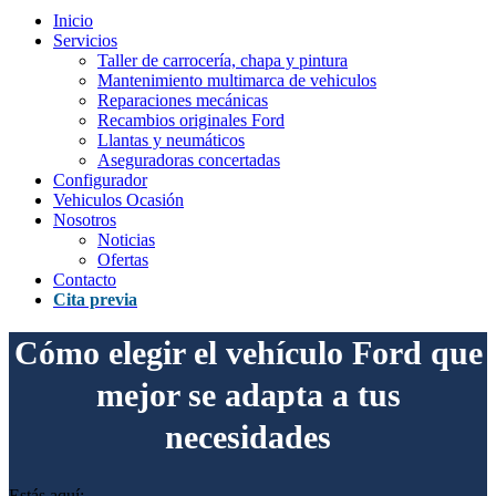
Inicio
Servicios
Taller de carrocería, chapa y pintura
Mantenimiento multimarca de vehiculos
Reparaciones mecánicas
Recambios originales Ford
Llantas y neumáticos
Aseguradoras concertadas
Configurador
Vehiculos Ocasión
Nosotros
Noticias
Ofertas
Contacto
Cita previa
Cómo elegir el vehículo Ford que
mejor se adapta a tus
necesidades
Estás aquí: