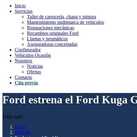
Inicio
Servicios
Taller de carrocería, chapa y pintura
Mantenimiento multimarca de vehiculos
Reparaciones mecánicas
Recambios originales Ford
Llantas y neumáticos
Aseguradoras concertadas
Configurador
Vehiculos Ocasión
Nosotros
Noticias
Ofertas
Contacto
Cita previa
Ford estrena el Ford Kuga G
Estás aquí:
Inicio
Noticias