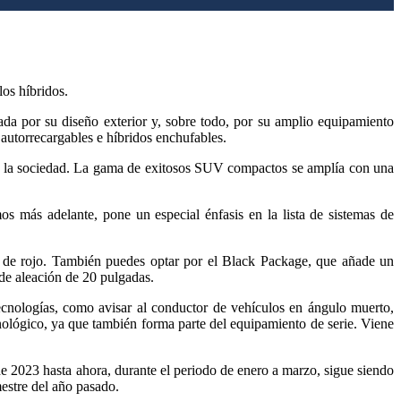
os híbridos.
zada
por
su diseño
exterior
y,
sobre
todo
,
por
su
amplio
equipamiento
autorrecargables e híbridos enchufables.
 la
sociedad
. La
gama
de exitosos SUV compactos se amplía
con
una
mos más
adelante
, pone un
especial
énfasis en la
lista
de sistemas de
s de
rojo
. También puedes
optar
por
el Black Package,
que
añade un
 de aleación de 20 pulgadas.
ecnologías,
como
avisar
al
conductor
de vehículos en ángulo
muerto
,
ológico, ya
que
también
forma
parte
del
equipamiento
de
serie
. Viene
de 2023
hasta
ahora
,
durante
el
periodo
de enero a marzo, sigue siendo
mestre del año
pasado
.