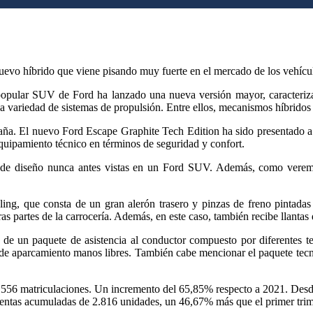
nuevo híbrido que viene pisando muy fuerte en el mercado de los vehícul
opular
SUV de Ford ha
lanzado
una
nueva
versión
mayor
, caracteri
a
variedad
de sistemas de propulsión.
Entre
ellos, mecanismos híbridos 
aña. El
nuevo
Ford
Escape
Graphite Tech Edition ha sido
presentado
a
quipamiento
técnico en términos de
seguridad
y confort.
 de diseño
nunca
antes
vistas en un Ford SUV. Además,
como
vere
ling,
que
consta de un
gran
alerón
trasero
y pinzas de
freno
pintada
otras partes de la carrocería. Además, en
este
caso
, también recibe llantas
e de un
paquete
de
asistencia
al
conductor
compuesto
por
diferentes t
de
aparcamiento
manos libres. También
cabe
mencionar
el
paquete
tecn
556 matriculaciones. Un
incremento
del 65,85%
respecto
a 2021. Des
entas acumuladas de 2.816 unidades, un 46,67% más
que
el primer tri