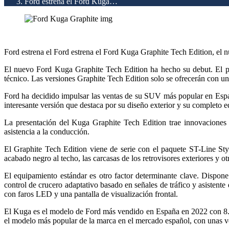
Ford estrena el Ford Kuga…
Ford estrena el Ford estrena el Ford Kuga Graphite Tech Edition, el 
El
nuevo
Ford Kuga Graphite Tech Edition ha
hecho
su
debut
. El
p
técnico. Las versiones Graphite Tech Edition
solo
se ofrecerán
con
un
Ford ha
decidido
impulsar
las ventas de su SUV más
popular
en Esp
interesante
versión
que
destaca
por
su diseño
exterior
y su
completo
e
La presentación del Kuga Graphite Tech Edition trae innovaciones
asistencia
a la conducción.
El Graphite Tech Edition viene de
serie
con
el
paquete
ST-Line Sty
acabado
negro
al
techo
, las carcasas de los retrovisores exteriores y 
El
equipamiento
estándar es
otro
factor
determinante
clave
. Dispon
control
de
crucero
adaptativo basado en señales de tráfico y
asistente
con
faros LED y
una
pantalla
de visualización
frontal
.
El Kuga es el
modelo
de Ford más vendido en España en 2022
con
8.
el
modelo
más
popular
de la
marca
en el
mercado
español,
con
unas v