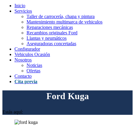
Inicio
Servicios
Taller de carrocería, chapa y pintura
Mantenimiento multimarca de vehiculos
Reparaciones mecánicas
Recambios originales Ford
Llantas y neumáticos
Aseguradoras concertadas
Configurador
Vehiculos Ocasión
Nosotros
Noticias
Ofertas
Contacto
Cita previa
Ford Kuga
Estás aquí: