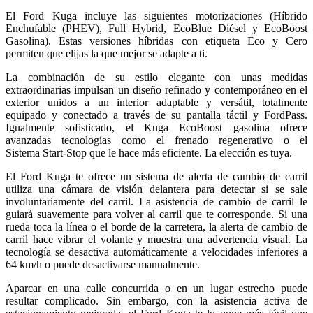
El Ford Kuga incluye las siguientes motorizaciones (Híbrido
Enchufable (PHEV), Full Hybrid, EcoBlue Diésel y EcoBoost
Gasolina). Estas versiones híbridas con etiqueta Eco y Cero
permiten que elijas la que mejor se adapte a ti.
La combinación de su estilo elegante con unas medidas
extraordinarias impulsan un diseño refinado y contemporáneo en el
exterior unidos a un interior adaptable y versátil, totalmente
equipado y conectado a través de su pantalla táctil y FordPass.
Igualmente sofisticado, el Kuga EcoBoost gasolina ofrece
avanzadas tecnologías como el frenado regenerativo o el
Sistema
Start-Stop
que le hace más eficiente. La elección es tuya.
El Ford Kuga te ofrece un sistema de alerta de cambio de carril
utiliza una cámara de visión delantera para detectar si se sale
involuntariamente del carril. La asistencia de cambio de carril le
guiará suavemente para volver al carril que te corresponde. Si una
rueda toca la línea o el borde de la carretera, la alerta de cambio de
carril hace vibrar el volante y muestra una advertencia visual. La
tecnología se desactiva automáticamente a velocidades inferiores a
64 km/h o puede desactivarse manualmente.
Aparcar en una calle concurrida o en un lugar estrecho puede
resultar complicado. Sin embargo, con la asistencia activa de