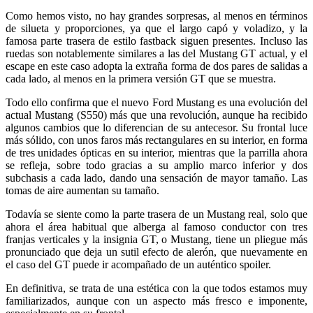
Como hemos visto, no hay grandes sorpresas, al menos en términos
de silueta y proporciones, ya que el largo capó y voladizo, y la
famosa parte trasera de estilo fastback siguen presentes. Incluso las
ruedas son notablemente similares a las del Mustang GT actual, y el
escape en este caso adopta la extraña forma de dos pares de salidas a
cada lado, al menos en la primera versión GT que se muestra.
Todo ello confirma que el nuevo Ford Mustang es una evolución del
actual Mustang (S550) más que una revolución, aunque ha recibido
algunos cambios que lo diferencian de su antecesor. Su frontal luce
más sólido, con unos faros más rectangulares en su interior, en forma
de tres unidades ópticas en su interior, mientras que la parrilla ahora
se refleja, sobre todo gracias a su amplio marco inferior y dos
subchasis a cada lado, dando una sensación de mayor tamaño. Las
tomas de aire aumentan su tamaño.
Todavía se siente como la parte trasera de un Mustang real, solo que
ahora el área habitual que alberga al famoso conductor con tres
franjas verticales y la insignia GT, o Mustang, tiene un pliegue más
pronunciado que deja un sutil efecto de alerón, que nuevamente en
el caso del GT puede ir acompañado de un auténtico spoiler.
En definitiva, se trata de una estética con la que todos estamos muy
familiarizados, aunque con un aspecto más fresco e imponente,