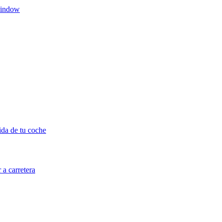
window
ida de tu coche
 a carretera