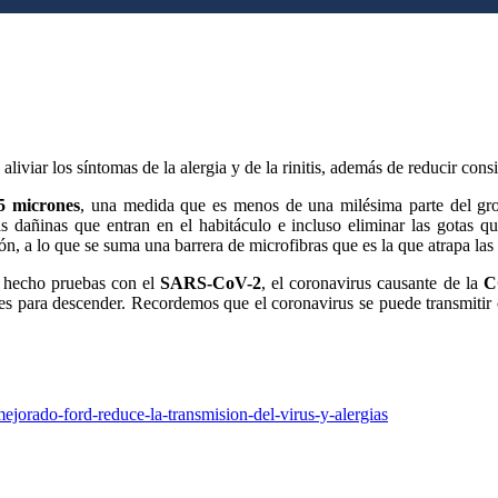
liviar los síntomas de la alergia y de la rinitis, además de reducir cons
5 micrones
, una medida que es menos de una milésima parte del gr
las dañinas que entran en el habitáculo e incluso eliminar las gotas 
n, a lo que se suma una barrera de microfibras que es la que atrapa las 
n hecho pruebas con el
SARS-CoV-2
, el coronavirus causante de la
C
es para descender. Recordemos que el coronavirus se puede transmitir
mejorado-ford-reduce-la-transmision-del-virus-y-alergias