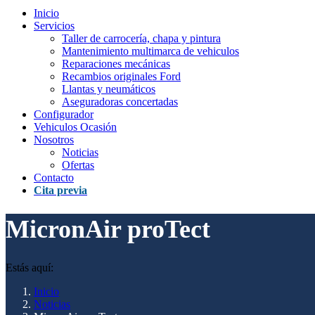
Inicio
Servicios
Taller de carrocería, chapa y pintura
Mantenimiento multimarca de vehiculos
Reparaciones mecánicas
Recambios originales Ford
Llantas y neumáticos
Aseguradoras concertadas
Configurador
Vehiculos Ocasión
Nosotros
Noticias
Ofertas
Contacto
Cita previa
MicronAir proTect
Estás aquí:
Inicio
Noticias